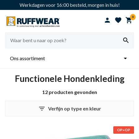
Werkdagen voor 16:00 besteld, morgen in huis!
0





Ons assortiment
Functionele Hondenkleding
12 producten gevonden

Verfijn op type en kleur
OP=OP