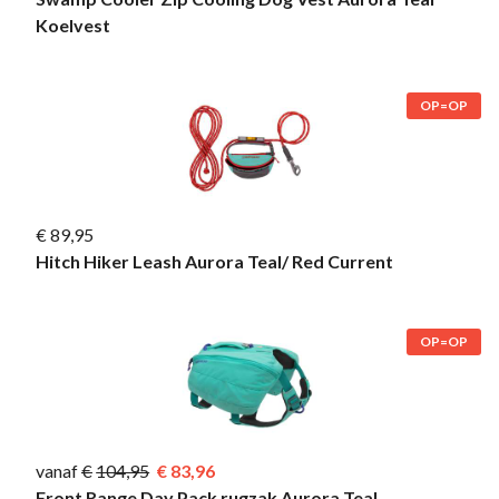
Koelvest
OP=OP
€ 89,95
Hitch Hiker Leash Aurora Teal/ Red Current
OP=OP
vanaf
104,95
83,96
Front Range Day Pack rugzak Aurora Teal