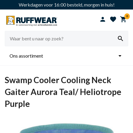
Werkdagen voor 16:00 besteld, morgen in huis!
0





Ons assortiment
Swamp Cooler Cooling Neck
Gaiter Aurora Teal/ Heliotrope
Purple