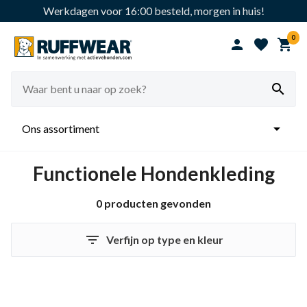
Werkdagen voor 16:00 besteld, morgen in huis!
0





Ons assortiment
Functionele Hondenkleding
0 producten gevonden

Verfijn op type en kleur