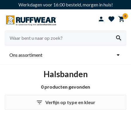
Werkdagen voor 16:00 besteld, morgen in huis!
0





Ons assortiment
Halsbanden
0 producten gevonden

Verfijn op type en kleur