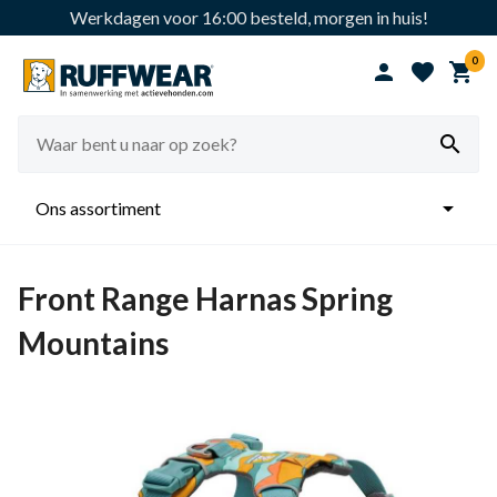
Werkdagen voor 16:00 besteld, morgen in huis!
0





Ons assortiment
Front Range Harnas Spring
Mountains