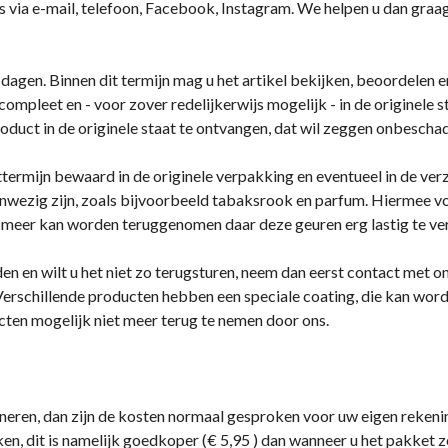
via e-mail, telefoon, Facebook, Instagram. We helpen u dan graag
dagen. Binnen dit termijn mag u het artikel bekijken, beoordelen en
compleet en - voor zover redelijkerwijs mogelijk - in de originele 
oduct in de originele staat te ontvangen, dat wil zeggen onbescha
httermijn bewaard in de originele verpakking en eventueel in de v
anwezig zijn, zoals bijvoorbeeld tabaksrook en parfum. Hiermee 
meer kan worden teruggenomen daar deze geuren erg lastig te ver
rden en wilt u het niet zo terugsturen, neem dan eerst contact met
erschillende producten hebben een speciale coating, die kan wor
cten mogelijk niet meer terug te nemen door ons.
urneren, dan zijn de kosten normaal gesproken voor uw eigen reke
 dit is namelijk goedkoper (€ 5,95 ) dan wanneer u het pakket zel