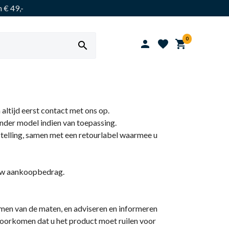
 € 49,-
0




 altijd eerst contact met ons op.
ander model indien van toepassing.
estelling, samen met een retourlabel waarmee u
n uw aankoopbedrag.
nemen van de maten, en adviseren en informeren
voorkomen dat u het product moet ruilen voor