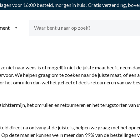
gen voor 16:00 besteld, morgen in huis!
Gratis verzending, boven
iment

ze niet naar wens is of mogelijk niet de juiste maat heeft, neem dan
ervoor. We helpen graag om te zoeken naar de juiste maat, of een 
oor het omruilen dan wel het geheel of deels retourneren van uw b
 zichttermijn, het omruilen en retourneren en het terugstorten va
steld direct na ontvangst de juiste is, helpen we graag met het op
. Op deze manier kunnen we in meer dan 99% van de bestellingen 