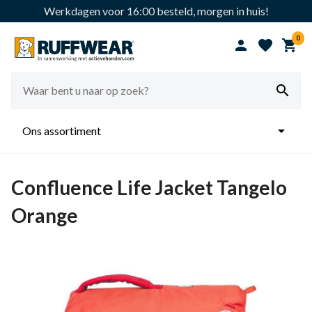
Werkdagen voor 16:00 besteld, morgen in huis!
0





Ons assortiment
Confluence Life Jacket Tangelo
Orange