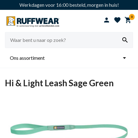
Werkdagen voor 16:00 besteld, morgen in huis!
0





Ons assortiment
Hi & Light Leash Sage Green