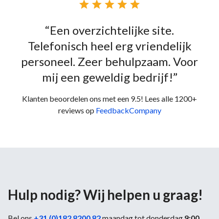





“Een overzichtelijke site.
Telefonisch heel erg vriendelijk
personeel. Zeer behulpzaam. Voor
mij een geweldig bedrijf!”
Klanten beoordelen ons met een 9.5! Lees alle 1200+
reviews op
FeedbackCompany
Hulp nodig? Wij helpen u graag!
Bel ons
+31 (0)182 8200 82
maandag tot donderdag
9:00