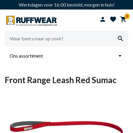
Werkdagen voor 16:00 besteld, morgen in huis!
0





Ons assortiment
Front Range Leash Red Sumac