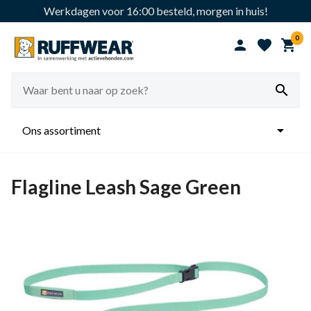
Werkdagen voor 16:00 besteld, morgen in huis!
0





Ons assortiment
Flagline Leash Sage Green