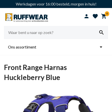
Werkdagen voor 16:00 besteld, morgen in huis!
0





Ons assortiment
Front Range Harnas
Huckleberry Blue