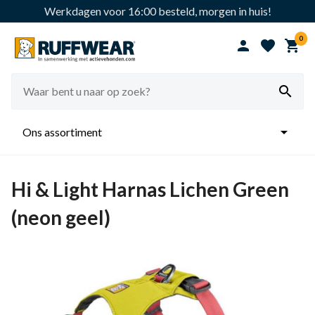
Werkdagen voor 16:00 besteld, morgen in huis!
0





Ons assortiment
Hi & Light Harnas Lichen Green
(neon geel)