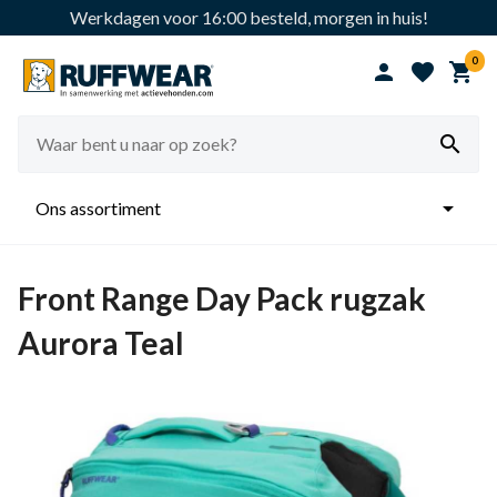
Werkdagen voor 16:00 besteld, morgen in huis!
0





Ons assortiment
Front Range Day Pack rugzak
Aurora Teal