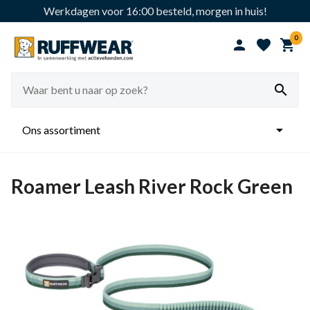
Werkdagen voor 16:00 besteld, morgen in huis!
0





Ons assortiment
Roamer Leash River Rock Green