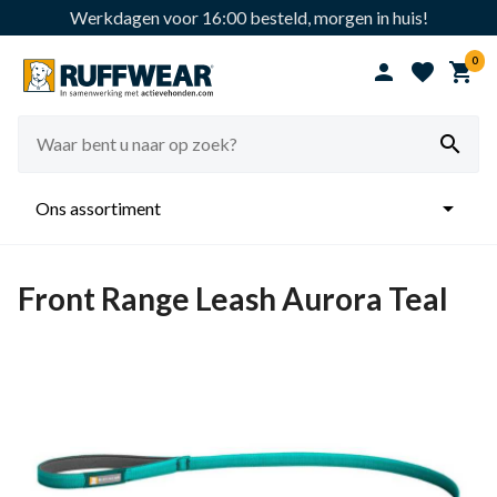
Werkdagen voor 16:00 besteld, morgen in huis!
0





Ons assortiment
Front Range Leash Aurora Teal