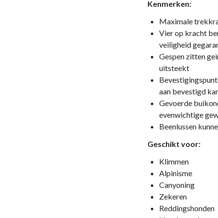
Kenmerken:
Maximale trekkra
Vier op kracht b
veiligheid gegar
Gespen zitten gei
uitsteekt
Bevestigingspunt
aan bevestigd ka
Gevoerde buikond
evenwichtige gew
Beenlussen kunnen
Geschikt voor:
Klimmen
Alpinisme
Canyoning
Zekeren
Reddingshonden