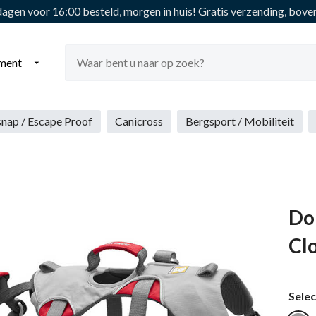
gen voor 16:00 besteld, morgen in huis!
Gratis verzending, boven
iment

snap / Escape Proof
Canicross
Bergsport / Mobiliteit
Do
Cl
Selec