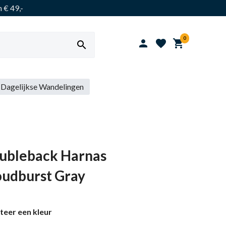
 € 49,-
0




Dagelijkse Wandelingen
ubleback Harnas
oudburst Gray
teer een kleur