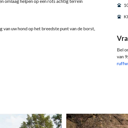
 omlaag helpen op een rots achtig terrein
10
Kl
van uw hond op het breedste punt van de borst,
Vra
Bel o
van 9
ruff